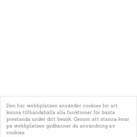
Den här webbplatsen använder cookies för att
kunna tillhandahålla alla funktioner för bästa
prestanda under ditt besök. Genom att stanna kvar
Lunden's Animal Healthcare Ltd
på webbplatsen godkänner du användning av
cookies.
Lundens gård, 311 93 Långås